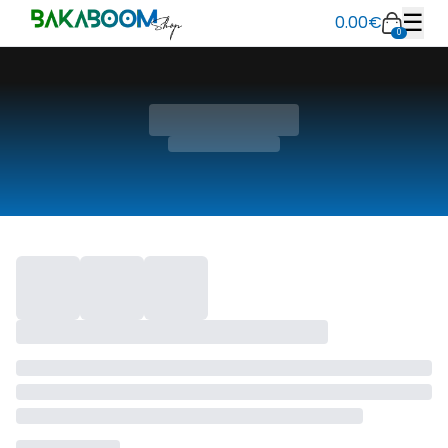
☰
0.00
€
0