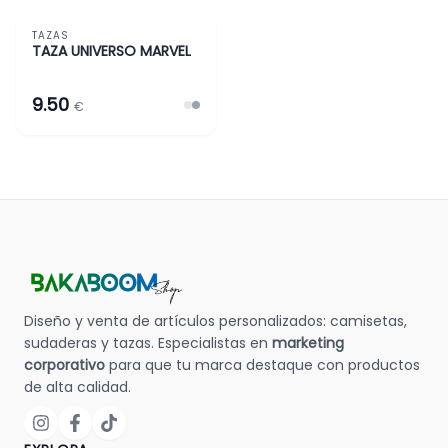
TAZAS
TAZAS Y MÁS
SUPERHÉROES Y VILLANOS
TAZA UNIVERSO MARVEL
9.50
€
Diseño y venta de artículos personalizados: camisetas,
sudaderas y tazas. Especialistas en
marketing
corporativo
para que tu marca destaque con productos
de alta calidad.